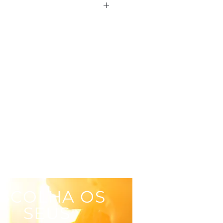
5
SCOLHA OS
SEUS