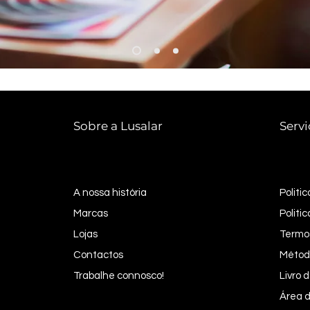
Sobre a Lusalar
Servi
A nossa história
Politi
Marcas
Politi
Lojas
Termo
Contactos
Métod
Trabalhe connosco!
Livro
Área d