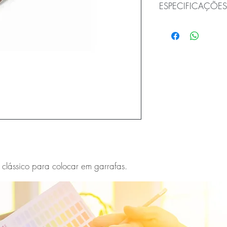
ESPECIFICAÇÕES
Altura: 18,5
Largura: 1,5
Profundidade: 1,
Peso (KG): 0,043
 clássico para colocar em garrafas.
E