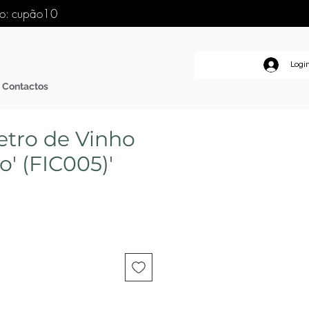
go: cupão10
Logi
Contactos
tro de Vinho
o' (FIC005)'