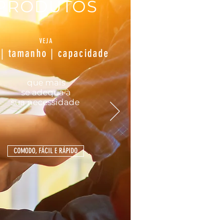
PRODUTOS
VEJA
 | tamanho | capacidade
que mais
se
adequa
à
sua
necessidade
COMODO, FÁCIL E RÁPIDO