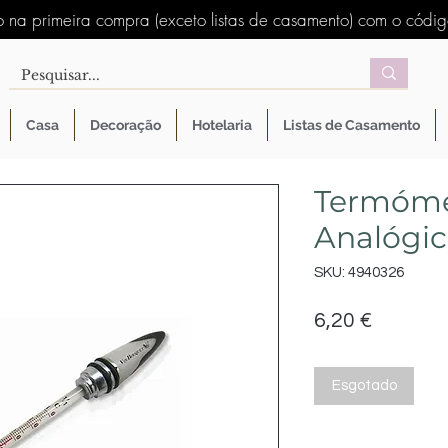
 na primeira compra (exceto listas de casamento) com o códi
Casa
Decoração
Hotelaria
Listas de Casamento
Termóme
Analógic
SKU: 4940326
Preço
6,20 €
Esgotado