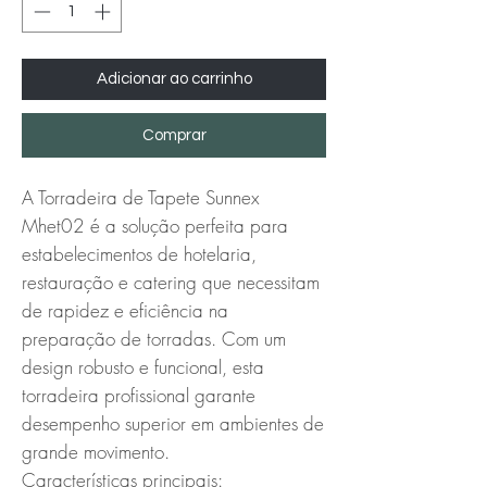
Adicionar ao carrinho
Comprar
A Torradeira de Tapete Sunnex 
Mhet02 é a solução perfeita para 
estabelecimentos de hotelaria, 
restauração e catering que necessitam 
de rapidez e eficiência na 
preparação de torradas. Com um 
design robusto e funcional, esta 
torradeira profissional garante 
desempenho superior em ambientes de 
grande movimento.

Características principais:
