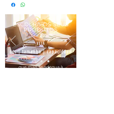
ESCOLHA OS SEUS
PRODUTOS
VEJA
cor | tamanho | capacidade
que mais se
adequa
à
sua
necessidade
COMODO, FÁCIL E RÁPIDO