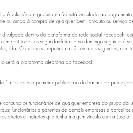
a é voluntária e gratuita e não está vinculada ao pagamento
ie ou ainda à compra de qualquer bem, produto ou serviço pel
 divulgada dentro da plataforma de rede social Facebook, c
o um post todas as segundas-feiras e no domingo seguinte é so
ar, Lda. O mesmo se repetirá nas 3 semanas seguintes, num tot
eio será a plataforma aleatória do Facebook.
e 1 mês após a primeira publicação do banner da promoção.
 concurso os funcionários de qualquer empresa do grupo da Lu
graus; funcionários e parentes de demais empresas e parceiros
ros diretos e indiretos que tenham algum vinculo com a Lusalar,