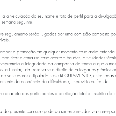
já a veiculação do seu nome e foto de perfil para a divulgaç
 semana seguinte.
ste regulamento serão julgadas por uma comissão composta por
íveis.
rromper a promoção em qualquer momento caso assim entenda n
u modificar o concurso caso ocorram fraudes, dificuldades técni
e comprometa a integridade da campanha de forma a que o me
, a Lusalar, Lda. reserva-se o direito de outorgar os prémios 
o de vencedores estipulado neste REGULAMENTO, entre todas a
omento da ocorrência da dificuldade, imprevisto ou fraude.
o acarreta aos participantes a aceitação total e irrestrita de 
 do presente concurso poderão ser esclarecidas via correspond