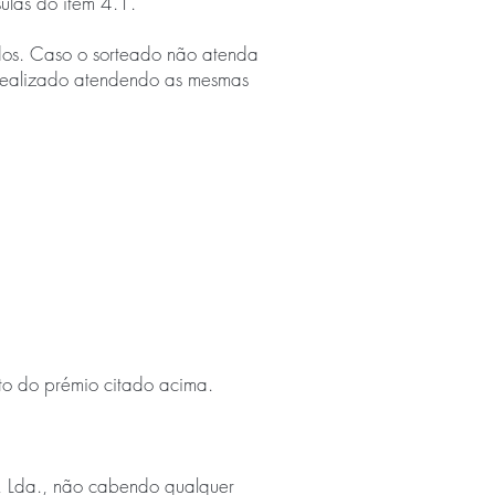
sulas do item 4.1.
dos. Caso o sorteado não atenda
á realizado atendendo as mesmas
to do prémio citado acima.
, Lda., não cabendo qualquer