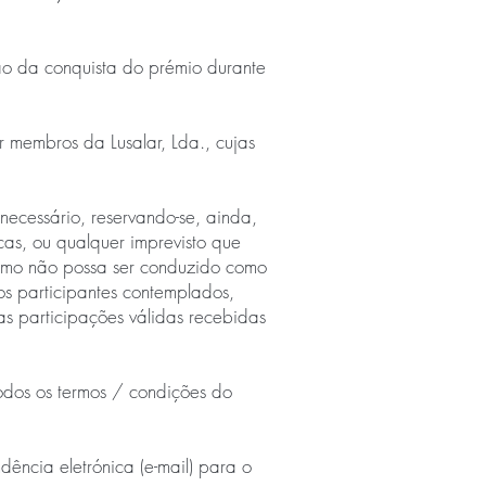
ão da conquista do prémio durante
 membros da Lusalar, Lda., cujas
ecessário, reservando-se, ainda,
cas, ou qualquer imprevisto que
smo não possa ser conduzido como
aos participantes contemplados,
s participações válidas recebidas
todos os termos / condições do
ência eletrónica (e-mail) para o