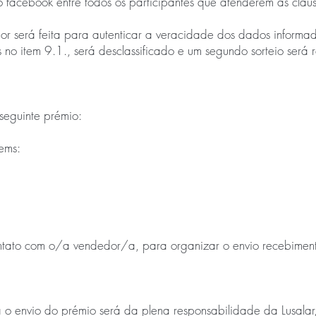
do facebook entre todos os participantes que atenderem as cláu
or será feita para autenticar a veracidade dos dados informa
os no item 9.1., será desclassificado e um segundo sorteio ser
seguinte prémio:
tems:
ontato com o/a vendedor/a, para organizar o envio recebimen
 o envio do prémio será da plena responsabilidade da Lusalar