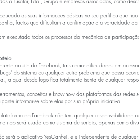
as à Lusalar, Lda., Grupo e empresas associadas, como descri
loqueado as suas informações básicas no seu perfil ou que nã
panha, factos que dificultam a confirmação e a veracidade da
am executado todos os processos da mecânica de participação
rteio
rente ao site do Facebook, tais como: dificuldades em acessar 
"bugs" do sistema ou qualquer outro problema que possa ocorr
a., a qual desde logo fica totalmente isenta de qualquer respo
ferramentas, conceitos e know-how das plataformas das redes so
pante informar-se sobre elas por sua própria iniciativa.
 plataforma do Facebook não tem qualquer responsabilidade ou
ma não será usada como sistema de sorteio, apenas como div
zado será o aplicativo YesGanhei, e é independente de qualque