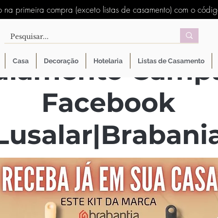
 na primeira compra (exceto listas de casamento) com o códi
ulamento Camp
Casa
Decoração
Hotelaria
Listas de Casamento
Facebook
Lusalar|Brabani