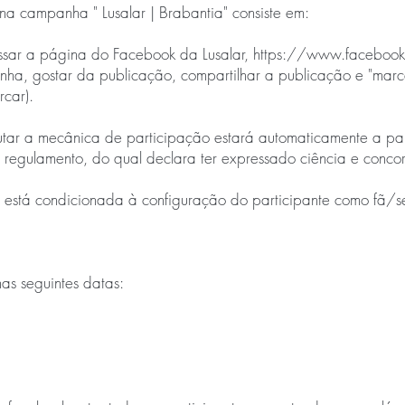
a campanha " Lusalar | Brabantia" consiste em:
ssar a página do Facebook da Lusalar,
https://www.facebook.
ha, gostar da publicação, compartilhar a publicação e "marca
car).
utar a mecânica de participação estará automaticamente a pa
e regulamento, do qual declara ter expressado ciência e conco
o está condicionada à configuração do participante como fã/
nas seguintes datas: