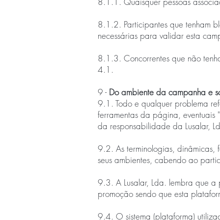
8.1.1. Quaisquer pessoas associad
8.1.2. Participantes que tenham b
necessárias para validar esta cam
8.1.3. Concorrentes que não tenh
4.1.
9 -
Do ambiente da campanha e so
9.1. Todo e qualquer problema refe
ferramentas da página, eventuais 
da responsabilidade da Lusalar, Ld
9.2. As terminologias, dinâmicas, 
seus ambientes, cabendo ao partici
9.3. A Lusalar, Lda. lembra que a
promoção sendo que esta platafor
9.4. O sistema (plataforma) utili