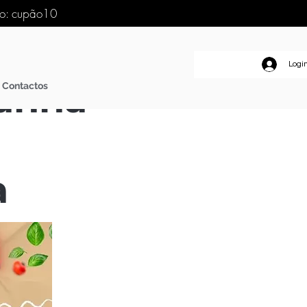
go: cupão10
Logi
anha
Contactos
a