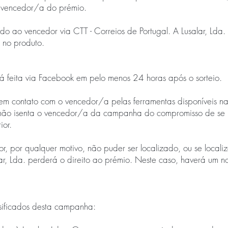
o vencedor/a do prémio.
o ao vencedor via CTT - Correios de Portugal. A Lusalar, Lda.
s no produto.
á feita via Facebook em pelo menos 24 horas após o sorteio.
r em contato com o vencedor/a pelas ferramentas disponíveis n
 não isenta o vencedor/a da campanha do compromisso de se in
ior.
, por qualquer motivo, não puder ser localizado, ou se locali
lar, Lda. perderá o direito ao prémio. Neste caso, haverá um n
sificados desta campanha: