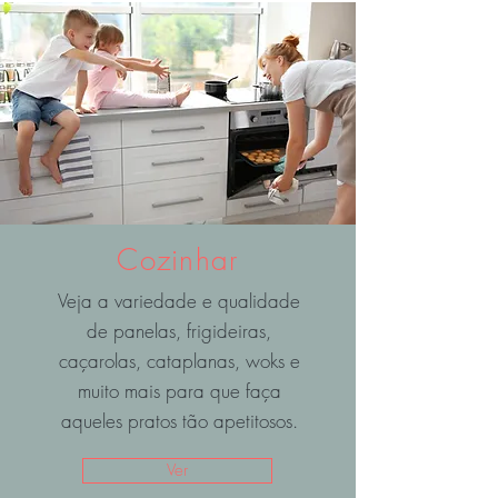
Cozinhar
Veja a variedade e qualidade
de panelas, frigideiras,
caçarolas, cataplanas, woks e
muito mais para que faça
aqueles pratos tão apetitosos.
Ver