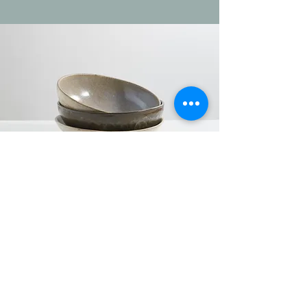
Loiça
Encontre aqui vários estilos e de
louça para servir e receber os
seus convidados da melhor
maneira.
Ver