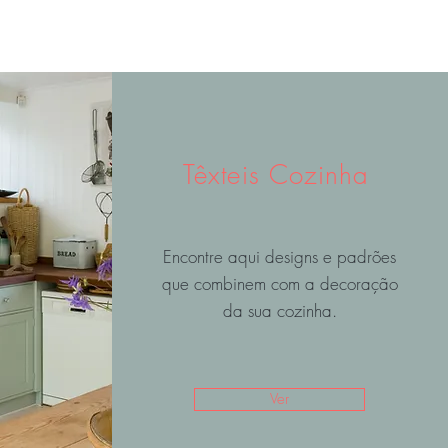
Têxteis Cozinha
Encontre aqui designs e padrões
que combinem com a decoração
da sua cozinha.
Ver