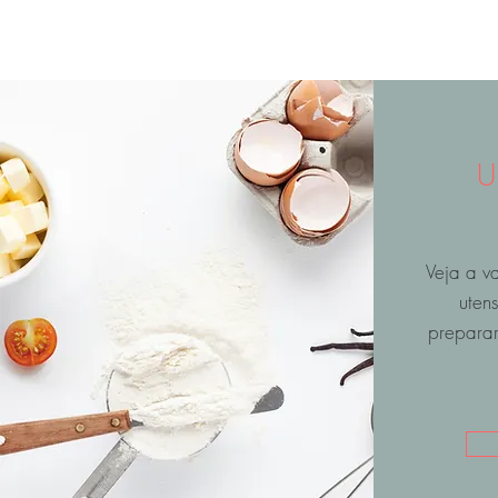
U
Veja a v
utens
preparar