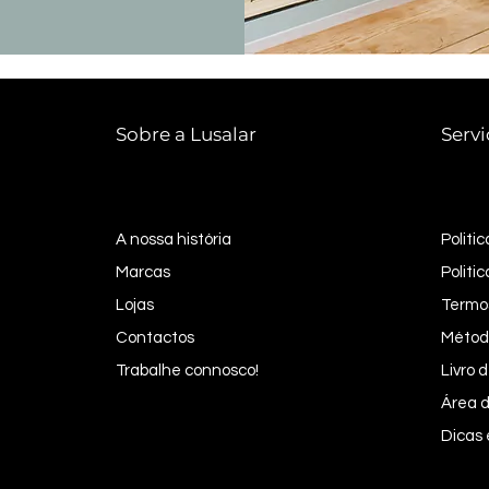
Sobre a Lusalar
Servi
A nossa história
Politi
Marcas
Politi
Lojas
Termo
Contactos
Métod
Trabalhe connosco!
Livro
Área d
Dicas