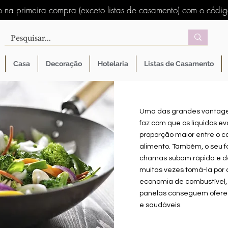
 na primeira compra (exceto listas de casamento) com o códi
Casa
Decoração
Hotelaria
Listas de Casamento
Uma das grandes vantage
faz com que os líquidos 
proporção maior entre o ca
alimento. Também, o seu f
chamas subam rápida e de
muitas vezes tomá-la por 
economia de combustível,
panelas conseguem oferec
e
saudáveis
.