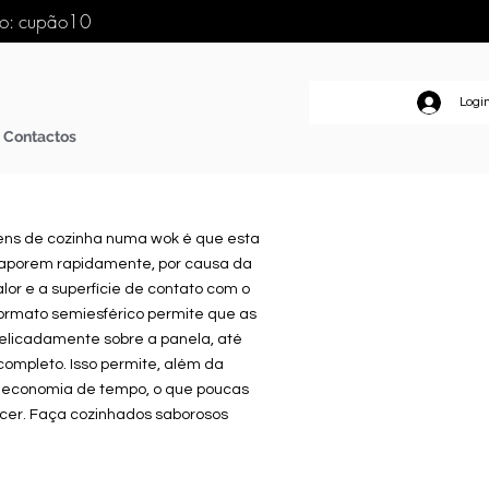
go: cupão10
Logi
Contactos
ns de cozinha numa wok é que esta
evaporem
rapidamente
, por causa da
lor e a superfície de contato com o
ormato semiesférico permite que as
licadamente sobre a panela, até
completo. Isso permite, além da
 economia de tempo, o que poucas
er. Faça cozinhados saborosos